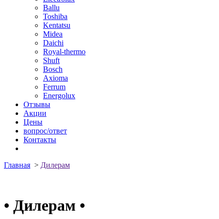
Ballu
Toshiba
Kentatsu
Midea
Daichi
Royal-thermo
Shuft
Bosch
Axioma
Ferrum
Energolux
Отзывы
Акции
Цены
вопрос/ответ
Контакты
Главная
>
Дилерам
•
Дилерам
•