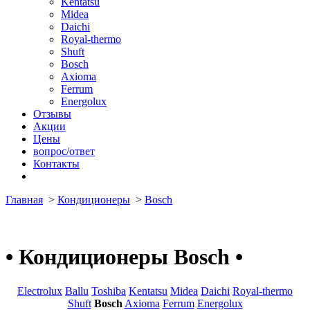
Kentatsu
Midea
Daichi
Royal-thermo
Shuft
Bosch
Axioma
Ferrum
Energolux
Отзывы
Акции
Цены
вопрос/ответ
Контакты
Главная
>
Кондиционеры
>
Bosch
•
Кондиционеры Bosch
•
Electrolux
Ballu
Toshiba
Kentatsu
Midea
Daichi
Royal-thermo
Shuft
Bosch
Axioma
Ferrum
Energolux