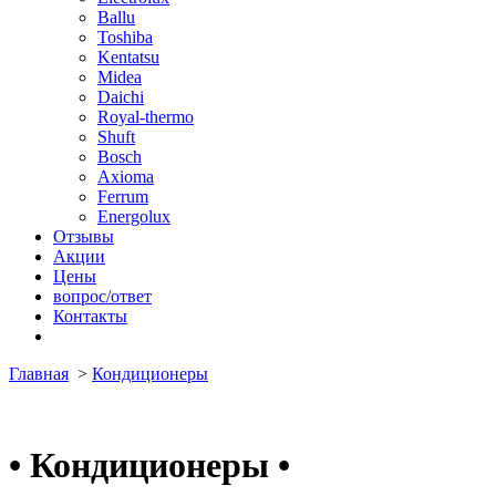
Ballu
Toshiba
Kentatsu
Midea
Daichi
Royal-thermo
Shuft
Bosch
Axioma
Ferrum
Energolux
Отзывы
Акции
Цены
вопрос/ответ
Контакты
Главная
>
Кондиционеры
•
Кондиционеры
•