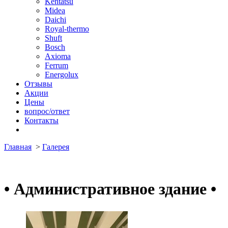
Kentatsu
Midea
Daichi
Royal-thermo
Shuft
Bosch
Axioma
Ferrum
Energolux
Отзывы
Акции
Цены
вопрос/ответ
Контакты
Главная
>
Галерея
•
Административное здание
•