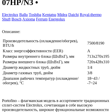
07HP/N3
•
Electrolux
Ballu
Toshiba
Kentatsu
Midea
Daichi
Royal-thermo
Shuft
Bosch
Axioma
Ferrum
Energolux
Описание:
Производительность (охлаждение/обогрев),
7500/8190
BTU/h
Класс энергоэффективности (EER)
A
Размеры внутреннего блока (ШхВхГ), мм
713x270x195
Размеры внешнего блока (ШхВхГ), мм
720x428x310
Диаметр жидкостных труб, дюйм
1/4
Диаметр газовых труб, дюйм
3/8
Диапазон рабочих температур (охлаждение/
18~43 /
обогрев), °С
-7~24
Portofino – флагманская модель в ассортименте традиционных
сплит-систем Electrolux, сочетающая в себе высокую
производительность, широкие функциональные возможности