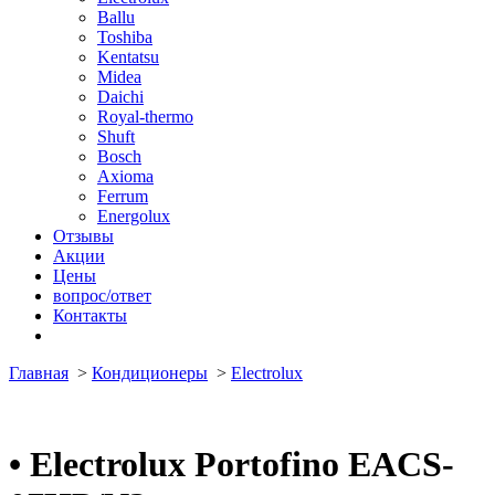
Ballu
Toshiba
Kentatsu
Midea
Daichi
Royal-thermo
Shuft
Bosch
Axioma
Ferrum
Energolux
Отзывы
Акции
Цены
вопрос/ответ
Контакты
Главная
>
Кондиционеры
>
Electrolux
•
Electrolux Portofino EACS-