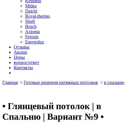
Kentatsu
Midea
Daichi
Royal-thermo
Shuft
Bosch
Axioma
Ferrum
Energolux
Отзывы
Акции
Цены
вопрос/ответ
Контакты
Главная
>
Готовые решения натяжных потолков
>
в спальню
•
Глянцевый потолок | в
Спальню | Вариант №9
•