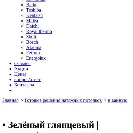
Ballu
Toshiba
Kentatsu
Midea
Daichi
Royal-thermo
Shuft
Bosch
Axioma
Ferrum
Energolux
Отзывы
Акции
Цены
вопрос/ответ
Контакты
Главная
>
Готовые решения натяжных потолков
>
в ванную
•
Зелёный глянцевый |