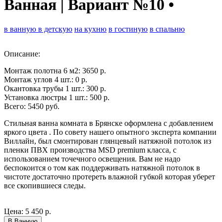
Ванная | Вариант №10
•
в ванную
в детскую
на кухню
в гостиную
в спальню
Описание:
Монтаж полотна 6 м2: 3650 р.
Монтаж углов 4 шт.: 0 р.
Окантовка трубы 1 шт.: 300 р.
Установка люстры 1 шт.: 500 р.
Всего: 5450 руб.
Стильная ванна комната в Брянске оформлена с добавлением
яркого цвета . По совету нашего опытного эксперта компании
Виллайн, был смонтирован глянцевый натяжной потолок из
пленки ПВХ производства MSD premium класса, с
использованием точечного освещения. Вам не надо
беспокоится о том как поддерживать натяжной потолок в
чистоте достаточно протереть влажной губкой которая уберет
все скопившиеся следы.
Цена:
5 450 р.