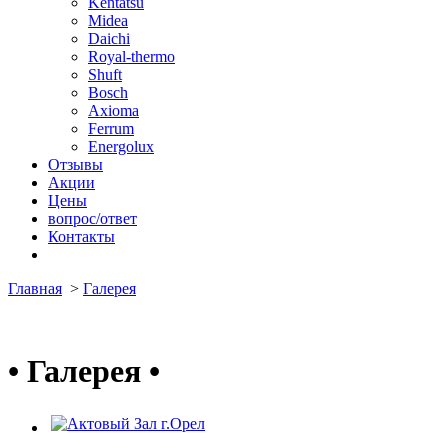
Kentatsu
Midea
Daichi
Royal-thermo
Shuft
Bosch
Axioma
Ferrum
Energolux
Отзывы
Акции
Цены
вопрос/ответ
Контакты
Главная
>
Галерея
•
Галерея
•